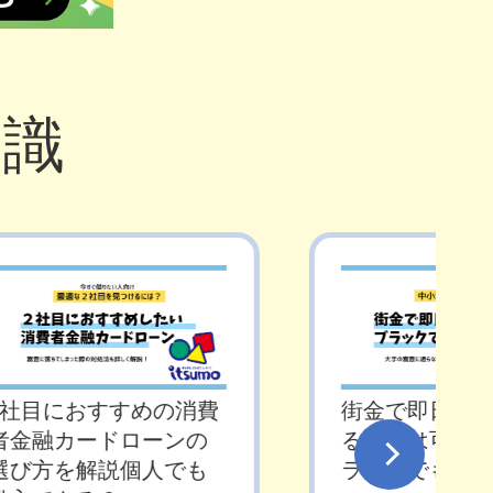
知識
2社目におすすめの消費
街金で即日お
者金融カードローンの
ることは可能
選び方を解説個人でも
ラックでも借