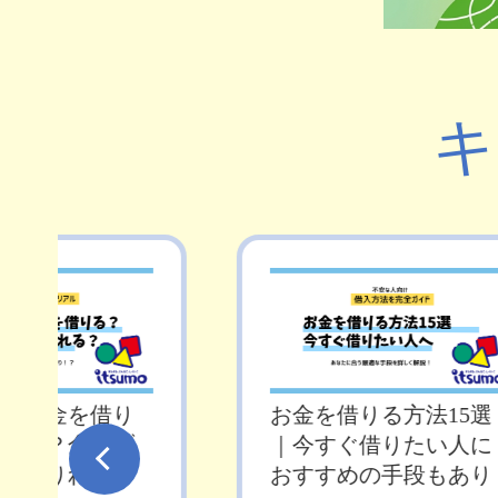
キ
即日お金を借り
お金を借りる方法15選
は可能？金融ブ
｜今すぐ借りたい人に
でも借りれる？
おすすめの手段もあり