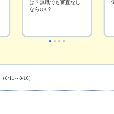
は？無職でも審査なし
ならOK？
/11～8/16）