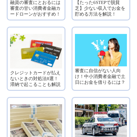
融資の審査にとおるには
【たった6STEPで脱貧
審査の甘い消費者金融カ
乏】少ない収入でお金を
ードローンがおすすめ！
貯める方法を解説！
審査に自信がない人向
クレジットカードが払え
け！中小消費者金融で土
ないときの対処法8選！
日にお金を借りるには？
滞納で起こることも解説