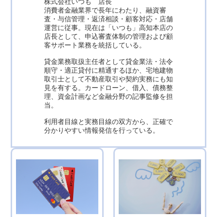
株式会社いつも 店長
消費者金融業界で長年にわたり、融資審
査・与信管理・返済相談・顧客対応・店舗
運営に従事。現在は「いつも」高知本店の
店長として、申込審査体制の管理および顧
客サポート業務を統括している。
貸金業務取扱主任者として貸金業法・法令
順守・適正貸付に精通するほか、宅地建物
取引士として不動産取引や契約実務にも知
見を有する。カードローン、借入、債務整
理、資金計画など金融分野の記事監修を担
当。
利用者目線と実務目線の双方から、正確で
分かりやすい情報発信を行っている。