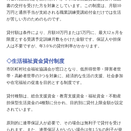
書の交付を受けた方を対象としています。この制度は、月額10
万円と通所手当が支給される職業訓練受講給付金だけでは生活
が苦しい方のためのものです。
貸付額は条件により、月額10万円または5万円に、最大12ヵ月を
限度とする受講予定訓練月数をかけた金額です。保証人や担保
人は不要ですが、年3.0％の貸付利率がかかります。
◇生活福祉資金貸付制度
市区町村社会福祉協議会が窓口となり、低所得世帯・障害者世
帯・高齢者世帯の3つを対象に、経済的な生活の支援、社会参加
や在宅福祉の促進を目的とする制度です。
貸付種類は、総合支援資金・教育支援資金・福祉資金・不動産
担保型生活資金の4種類に分かれ、目的別に貸付上限金額が設定
されています。
原則的に連帯保証人が必要で、その場合は無利子で貸付を受け
られます。また、連帯保証人がいない場合は年1.5％の利子が発