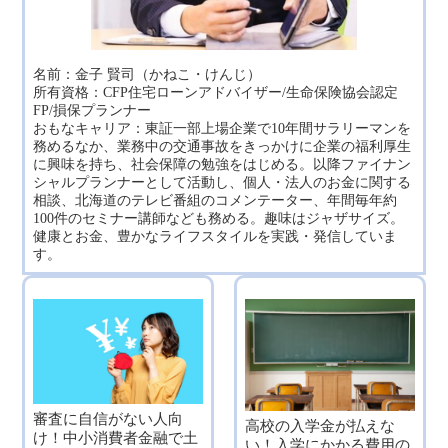
名前：金子 賢司（かねこ・けんじ）
所有資格：CFP住宅ローンアドバイザー/生命保険協会認定
FP/損保プランナー
おもなキャリア：東証一部上場企業で10年間サラリーマンを
務めるなか、業務中の交通事故をきっかけに企業の福利厚生
に興味を持ち、社会保障の勉強をはじめる。以降ファイナン
シャルプランナーとして活動し、個人・法人のお金に関する
相談、北海道のテレビ番組のコメンテーター、年間毎年約
100件のセミナー講師なども務める。趣味はジャザサイズ。
健康とお金、豊かなライフスタイルを実践・発信していま
す。
審査に自信がない人向
高校の入学金が払えな
け！中小消費者金融で土
い！入学にかかる費用の