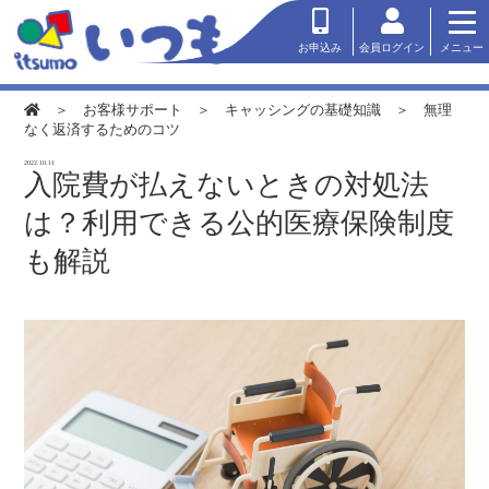
会員ログイン
お申込み
メニュー
＞
お客様サポート
＞
キャッシングの基礎知識
＞ 無理
なく返済するためのコツ
2022.10.11
入院費が払えないときの対処法
は？利用できる公的医療保険制度
も解説