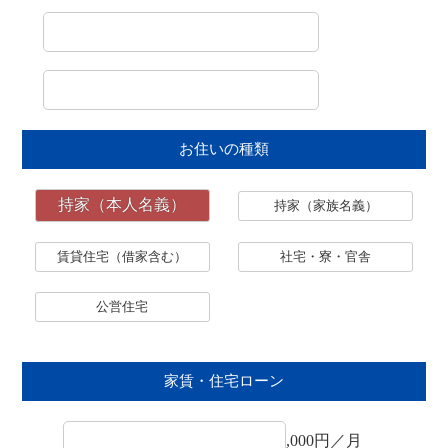
お住いの種類
持家（本人名義）
持家（家族名義）
賃貸住宅（借家含む）
社宅・寮・官舎
公営住宅
家賃・住宅ローン
,000円／月