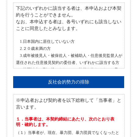
書面を送信する方法。
当社は、申込人に係る本申込に関して取得した本人確認資
下記のいずれかに該当する者は、本申込および本契
料等（運転免許証等、健康保険証等）に記録された、本籍
約を行うことができません。
２.前項における契約書面とは、以下の書面とします。
地を含む本人識別情報（以下、「本人確認情報」とい
なお、本申込する者は、各号いずれにも該当しない
（１）契約締結前交付書面（貸金業法第１６条の２項第
ことに同意したとみなします。
う。）を、加盟先機関に提供します。加盟先機関は、当該
２項）
本人確認情報を、株式会社日本信用情報機構に加盟の個人
（２）借入限度額基本契約書（貸金業法第１７条に基づ
1.日本国内に居住していない方
情報機関に提供します。加盟先機関および加盟先機関から
く書面）
2.２０歳未満の方
提供を受けた個人情報信用情報機関は、当該本人確認情報
（３）返済受領書（貸金業法第１８条第４項）
3.成年被後見人・被保佐人・被補助人・任意後見監督人が
を、登録されている個人情報に係る本人の同一性確認の目
選任された任意後見契約の委任者、いずれかに該当する方
的に利用します。
4.禁固以上の刑に処せられ、その執行を終わるまで、又は
第６条（当社が加盟する信用情報機関および当該機関
その執行を受けることがなくなるまでの方
が提携する信用情報機関）
反社会的勢力の排除
当社が加盟する信用情報機関および当該機関が提携する信
用情報機関の名称および連絡先は以下のとおりです。
※申込者および契約者を以下総称して「当事者」と
〔当社が加盟する信用情報機関〕
言います。
名称 ： 株式会社日本信用情報機構
１．当事者は、本契約締結にあたり、次のとおり表
連絡先 ： ０５７０－０５５－９５５
明・確約します。
ＵＲＬ ： https://www.jicc.co.jp/
（１）当事者が、現在、暴力団、暴力団員でなくなったと