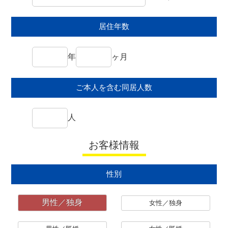
居住年数
年
ヶ月
ご本人を含む同居人数
人
お客様情報
性別
男性／独身
女性／独身