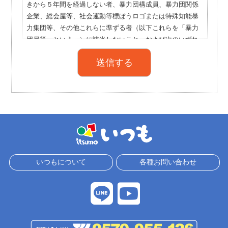
きから５年間を経過しない者、暴力団構成員、暴力団関係
〔当社が加盟する信用情報機関が提携する信用情報機関〕
企業、総会屋等、社会運動等標ぼうロゴまたは特殊知能暴
名称 ： 株式会社シー・アイ・シー
力集団等、その他これらに準ずる者（以下これらを「暴力
連絡先 ： ０１２０－８１０－４１４
団員等」という。）に該当しないこと、および次のいずれ
ＵＲＬ ： http://www.cic.co.jp/
にも該当しないこと、かつ将来にわたっても該当しないこ
と。
名称 ： 全国銀行個人信用情報センター
①暴力団員等が経営を支配していると認められる関係を
連絡先 ： ０３－３２１４－５０２０
有すること。
ＵＲＬ ： http://www.zenginkyo.or.jp/pcic/
②暴力団員等が経営に実質的に関与していると認められ
る関係を有すること。
第７条（個人情報の利用目的について）
③自己、自社若しくは第三者の不正の利益を図る目的ま
当社は、申込者の個人情報について次の利用目的の範囲内
たは第三者に損害を加える目的をもってするなど、
で適正に利用いたします。
不当に暴力団員等を利用していると認められる関係を
１．返済能力の調査のため
有すること。
いつもについて
各種お問い合わせ
２．（１）当社の与信並びに与信後の権利の保存、管理、
（２）当事者は、自らまたは第三者を利用して、次のいず
変更および権利行使のため
れにも該当する行為をおこなわないこと。
（２）申込人の本籍地に関する情報については、債務
①暴力的な要求行為。
者確認および所在確認のため
②法的な責任を超えた不当な要求行為。
３．当社の与信後の権利に関する債権譲渡等の処分および
③取引に関して、脅迫的な言動をし、または暴力を用い
担保差入れその他の取引のため