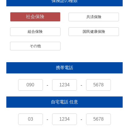
保険証の種類
社会保険
共済保険
組合保険
国民健康保険
その他
携帯電話
-
-
自宅電話
任意
-
-