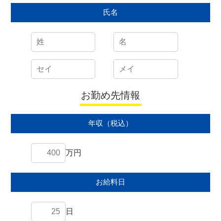
氏名
お勤め先情報
年収（税込）
万円
お給料日
日