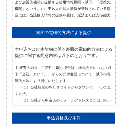
よび加盟先機関と提携する信用情報機関（以下、「提携先
機関」という。）に申込人の個人情報が登録されている場
合には、当該個人情報の提供を受け、返済または支払能力
を調査する目的のみに使用します。
第２条（申込情報の信用情報機関への提供）
書面の電磁的方法による提供
当社は、申込人に基づく個人情報（本人を特定する情報
（氏名、生年月日、電話番号および運転免許証等の記号番
本申込および本契約に係る書面の電磁的方法による
号等）、並びに申込日および申込商品種別等の情報。（以
提供に関する同意内容は以下のとおりです。
下、「申込情報」という。）を、加盟先機関に提供しま
す。
１.審査の結果、ご契約可能な場合は、株式会社いつも（以
第３条（申込情報の登録）
下「当社」という。）からの交付書面について、以下の電
加盟先機関の、当該申込情報の登録期間は照会日から６ヶ
磁的方法により提供いたします。
月以内です。
（１）当社所定のＷＥＢサイトからダウンロードいただ
第４条（申込情報の他会員への提供）
く方法。
加盟先機関は、当該申込情報を加盟会員および提携先機関
（２）当社から申込人のＥメールアドレスまたはLINEへ
の加盟会員に提供します。加盟先機関および提携先機関の
対象書面をＰＤＦ化したものをメール送信する方法。
加盟会員は、当該申込情報を返済または支払能力を調査す
（３）当社から申込人のＥメールアドレスまたはLINEへ
申込資格及び条件
る目的のみに使用します。
対象書面をテキスト化したものをメール送信する方法。
（４）当社から申込人の使用するマルチコピー機へ対象
第５条（本人確認情報の提供）