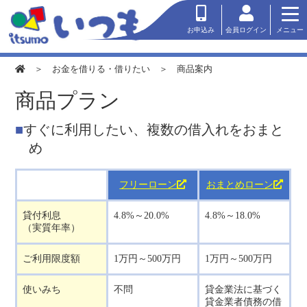
会員ログイン
お申込み
メニュー
＞
お金を借りる・借りたい
＞ 商品案内
商品プラン
すぐに利用したい、複数の借入れをおまと
め
フリーローン
おまとめローン
貸付利息
4.8%～20.0%
4.8%～18.0%
（実質年率）
ご利用限度額
1万円～500万円
1万円～500万円
使いみち
不問
貸金業法に基づく
貸金業者債務の借